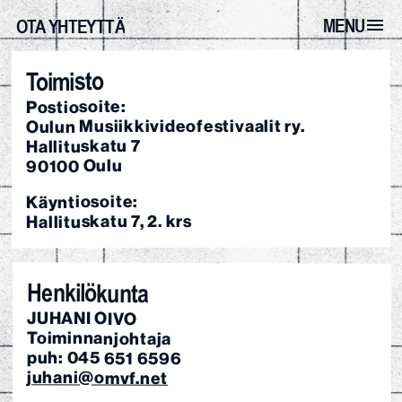
MENU
OTA YHTEYTTÄ
Toimisto
Postiosoite:
Oulun Musiikkivideofestivaalit ry.
Hallituskatu 7
90100 Oulu
Käyntiosoite:
Hallituskatu 7, 2. krs
Henkilökunta
JUHANI OIVO
Toiminnanjohtaja
puh: 045 651 6596
juhani@omvf.net