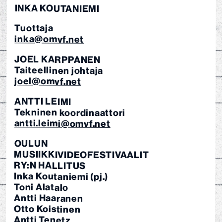
INKA KOUTANIEMI
Tuottaja
inka@omvf.net
JOEL KARPPANEN
Taiteellinen johtaja
joel@omvf.net
ANTTI LEIMI
Tekninen koordinaattori
antti.leimi@omvf.net
OULUN
MUSIIKKIVIDEO­FESTIVAALIT
RY:N HALLITUS
Inka Koutaniemi (pj.)
Toni Alatalo
Antti Haaranen
Otto Koistinen
Antti Tenetz